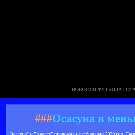
|
НОВОСТИ ФУТБОЛА
СТ
###
Осасуна в мень
"Осасуна" и "Алавес" провожали футбольный 2020 год. Пам