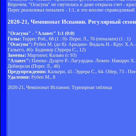
Впрочем, "Осасуна" не смутилась и даже открыла счет - крас
Перес реализовал пенальти - 1:1, и это вполне справедливый 
2020-21, Чемпионат Испании. Регулярный сезон.
"Осасуна" - "Алавес" 1:1 (0:0)
Голы:
Торрес Роб., 68 (1 : 0)- Перес Л., 76 (пенальти) (1 : 1)
"Осасуна":
Рубен М. (до 8)- Аридане- Видаль Н.- Крус Х.А.-
Гальего, 46)- Будимир (Эррера С., 12)
Замены:
Мартинес Кальво (с 93)
"Алавес":
Пачеко- Дуарте Р.- Лагуардиа- Лежен- Наварро Х. (
Дейверсон (Перес Л., 46)
Предупреждения:
Кальери, 41- Эррера С., 64- Ойер, 73 - Пин
Удаления:
Рубен М., 8
2020-21, Чемпионат Испании: Турнирная таблица