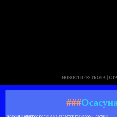
|
НОВОСТИ ФУТБОЛА
СТ
###
Осасуна
Хоакин Капаррос больше не является тренером Осасуны.